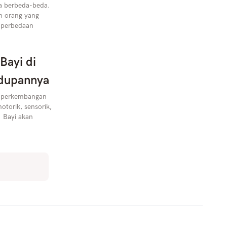
sa berbeda-beda.
n orang yang
 perbedaan
Bayi di
dupannya
k perkembangan
orik, sensorik,
. Bayi akan