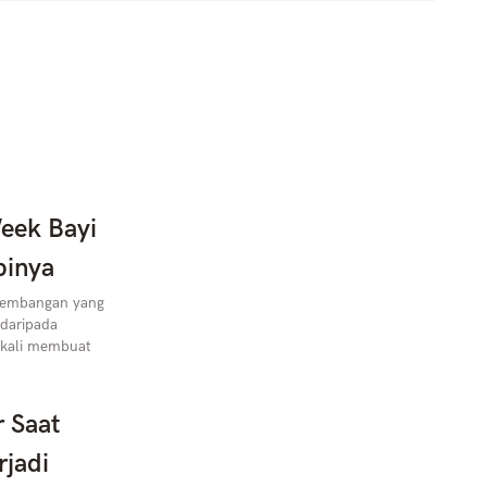
eek Bayi
pinya
rkembangan yang
 daripada
 kali membuat
r Saat
rjadi