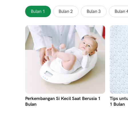
Bulan 1
Bulan 2
Bulan 3
Bulan 
Perkembangan Si Kecil Saat Berusia 1
Tips unt
Bulan
1 Bulan