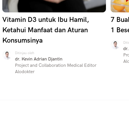
Vitamin D3 untuk Ibu Hamil,
7 Bua
Ketahui Manfaat dan Aturan
1 Bes
Konsumsinya
Dit
dr
Ditinjau oleh
Pr
dr. Kevin Adrian Djantin
Al
Project and Collaboration Medical Editor
Alodokter