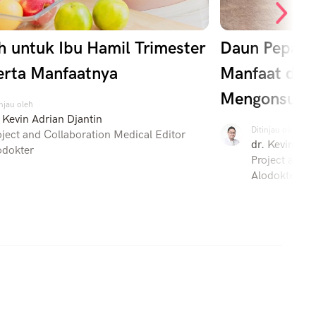
h untuk Ibu Hamil Trimester
Daun Pepaya 
erta Manfaatnya
Manfaat dan 
Mengonsums
injau oleh
. Kevin Adrian Djantin
Ditinjau oleh
oject and Collaboration Medical Editor
dr. Kevin Adr
odokter
Project and C
Alodokter