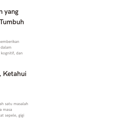
n yang
 Tumbuh
memberikan
g dalam
ognitif, dan
, Ketahui
ah satu masalah
da masa
t sepele, gigi