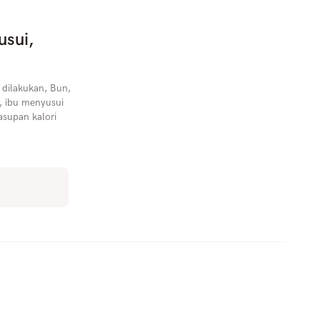
usui,
 dilakukan, Bun,
a, ibu menyusui
supan kalori