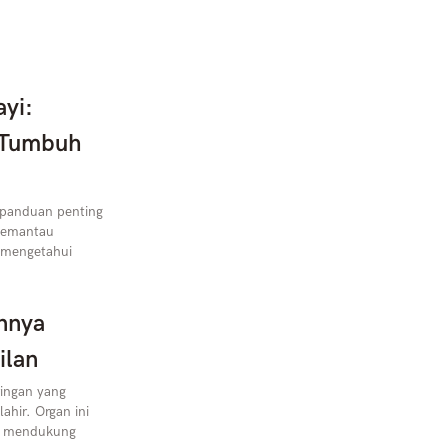
yi:
 Tumbuh
 panduan penting
memantau
 mengetahui
annya
ilan
ringan yang
ahir. Organ ini
a mendukung