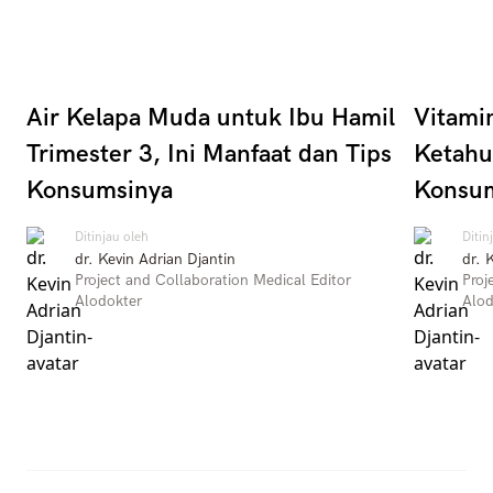
Air Kelapa Muda untuk Ibu Hamil
Vitami
Trimester 3, Ini Manfaat dan Tips
Ketahu
Konsumsinya
Konsu
Ditinjau oleh
Ditin
dr. Kevin Adrian Djantin
dr. 
Project and Collaboration Medical Editor
Proj
Alodokter
Alod